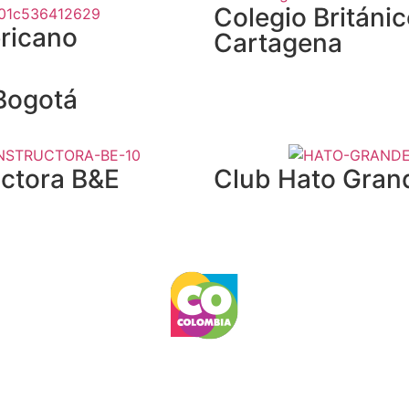
Colegio Británi
ricano
Cartagena
Bogotá
ctora B&E
Club Hato Gran